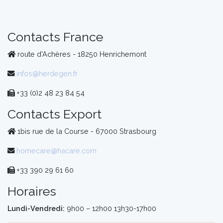
MOBILITE
AIDES
Contacts France
TECHNIQUES
route d'Achères - 18250 Henrichemont
ORTHOPEDIE
infos@herdegen.fr
+33 (0)2 48 23 84 54
VIDÉOS
Contacts Export
1bis rue de la Course - 67000 Strasbourg
homecare@hacare.com
+33 390 29 61 60
Horaires
Lundi-Vendredi:
9h00 – 12h00 13h30-17h00