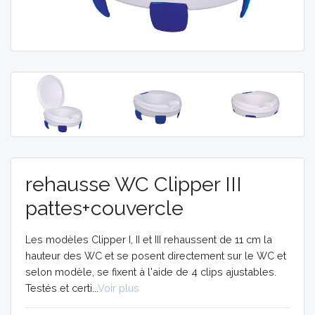
MOBILITE
MOBILITE
AIDES
AIDES
TECHNIQUES
TECHNIQUES
ORTHOPEDIE
ORTHOPEDIE
VIDÉOS
VIDÉOS
rehausse WC Clipper III
pattes+couvercle
Les modèles Clipper I, II et III rehaussent de 11 cm la
hauteur des WC et se posent directement sur le WC et
selon modèle, se fixent à l'aide de 4 clips ajustables.
Testés et certi...
Voir plus